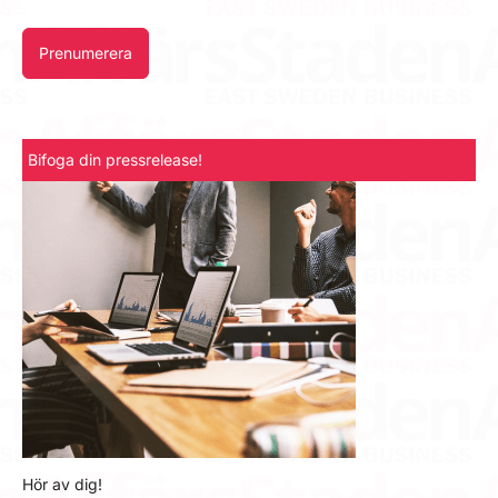
Prenumerera
Bifoga din pressrelease!
Hör av dig!