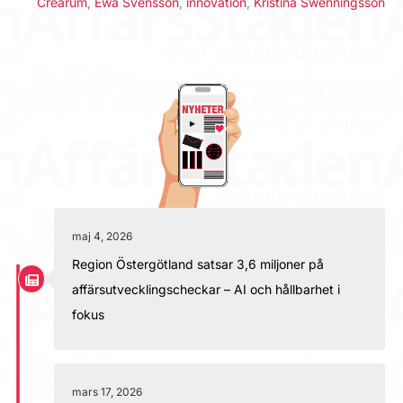
Crearum
,
Ewa Svensson
,
innovation
,
Kristina Swenningsson
maj 4, 2026
Region Östergötland satsar 3,6 miljoner på
affärsutvecklingscheckar – AI och hållbarhet i
fokus
mars 17, 2026