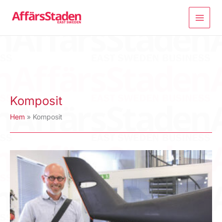
Hoppa
till
innehåll
Komposit
Hem
Komposit