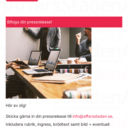
Bifoga din pressrelease!
Hör av dig!
Skicka gärna in din pressrelease till
info@affarsstaden.se
.
Inkludera rubrik, ingress, brödtext samt bild + eventuell