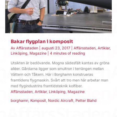
Bakar flygplan i komposit
Av
Affärsstaden
|
augusti 23, 2017
|
Affärsstaden
,
Artiklar
,
Linköping
,
Magazine
|
4 minutes of reading
Utsikten är bedövande. Mogna sädesfält kantas av gröna
alléer. Gårdarna ligger som smultron i terrängen mellan
Vättern och Tåkern. Här i Borghamn konstrueras
framtidens flygmaskin. Svårt att tro men här arbetar man
med flygindustrins framtidsteknik kolfiber.
Affärsstaden
,
Artiklar
,
Linköping
,
Magazine
borghamn
,
Komposit
,
Nordic Aircraft
,
Petter Blahd