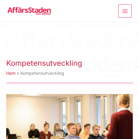
Hoppa
till
innehåll
Kompetensutveckling
Hem
Kompetensutveckling