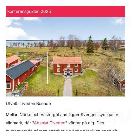
Konferensguiden 2025
Utvalt: Tiveden Boende
Mellan Närke och Västergötland ligger Sveriges sydligaste
vildmark, där "
Absolut Tiveden
" väntar på dig. Den
nyrenoverade gården sträcker sig ända ner till en egen pir