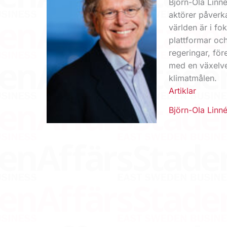
Björn-Ola Linné
aktörer påverka
världen är i fo
plattformar och
regeringar, för
med en växelve
klimatmålen.
Artiklar
Björn-Ola Linné