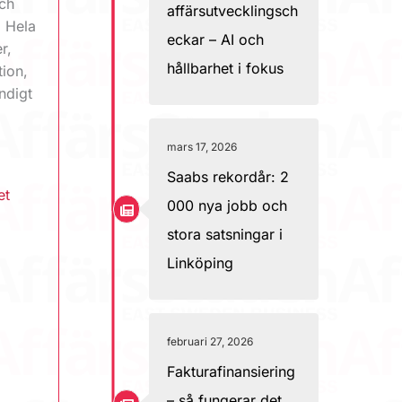
och
affärsutvecklingsch
. Hela
eckar – AI och
r,
hållbarhet i fokus
tion,
ndigt
mars 17, 2026
Saabs rekordår: 2
et
000 nya jobb och
stora satsningar i
Linköping
februari 27, 2026
Fakturafinansiering
– så fungerar det