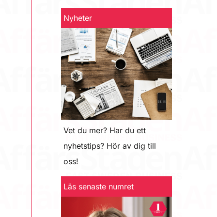
Nyheter
Vet du mer? Har du ett
nyhetstips? Hör av dig till
oss!
Läs senaste numret