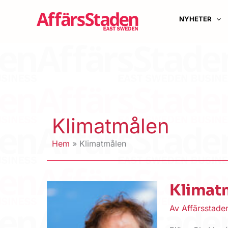
Hoppa
till
NYHETER
innehåll
Klimatmålen
Hem
Klimatmålen
Klimat
Av
Affärsstad