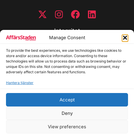
Integritet
Manage Consent
Integritetspolicy
Cookiepolicy
To provide the best experiences, we use technologies like cookies to
store and/or access device information. Consenting to these
Disclaimer
technologies will allow us to process data such as browsing behavior or
Redaktionell policy
unique IDs on this site. Not consenting or withdrawing consent, may
Utgivarinformation
adversely affect certain features and functions.
Hantera tjänster
Kontakta oss
Accept
Allmänna frågor: info@affarsstaden.se | Tipsa
redaktionen: tips@affarsstaden.se | Annonsera:
Deny
annons@affarsstaden.se
View preferences
© 2026 Affärsstaden.se | 2025 Alla rättigheter