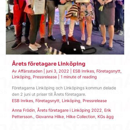
Årets företagare Linköping
Av
Affärsstaden
|
juni 3, 2022
|
ESB Inrikes
,
Företagsnytt
,
Linköping
,
Pressrelease
|
1 minute of reading
Företagarna Linköping och Linköpings kommun delade
den 2 juni ut priser till Årets företagare.
ESB Inrikes
,
Företagsnytt
,
Linköping
,
Pressrelease
Anna Frödin
,
Årets företagare i Linköping 2022
,
Erik
Pettersson.
,
Giovanna Hilke
,
Hilke Collection
,
KGs ägg