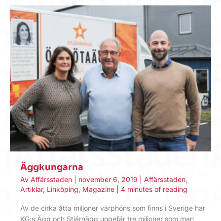
Äggkungarna
Av
Affärsstaden
|
november 6, 2019
|
Affärsstaden
,
Artiklar
,
Linköping
,
Magazine
|
4 minutes of reading
Av de cirka åtta miljoner värphöns som finns i Sverige har
KG:s Ägg och Stjärnägg ungefär tre miljoner som man