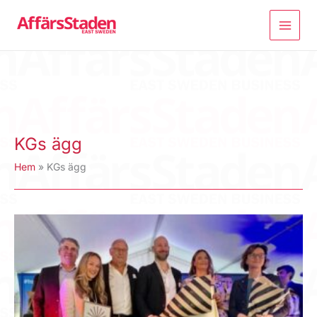
Hoppa
till
innehåll
KGs ägg
Hem
KGs ägg