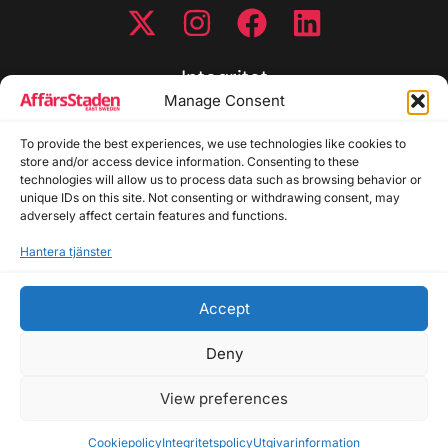
Integritet
Manage Consent
Integritetspolicy
To provide the best experiences, we use technologies like cookies to
Cookiepolicy
store and/or access device information. Consenting to these
Disclaimer
technologies will allow us to process data such as browsing behavior or
Redaktionell policy
unique IDs on this site. Not consenting or withdrawing consent, may
Utgivarinformation
adversely affect certain features and functions.
Hantera tjänster
Kontakta oss
Accept
Allmänna frågor: info@affarsstaden.se | Tipsa
redaktionen: tips@affarsstaden.se | Annonsera:
Deny
annons@affarsstaden.se
View preferences
© 2026 Affärsstaden.se | 2025 Alla rättigheter
reserverade
Cookiepolicy
Integritetspolicy
Utgivarinformation