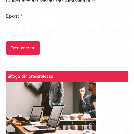
Bli först med det senaste från Affärsstaden.se
Epost
*
Prenumerera
Bifoga din pressrelease!