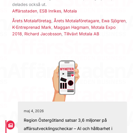
delades också ut.
Affärsstaden
,
ESB Inrikes
,
Motala
Årets Motalaföretag
,
Årets Motalaföretagare
,
Ewa Sjögren
,
K-Entreprenad Mark
,
Maggan Hagmam
,
Motala Expo
2018
,
Richard Jacobsson
,
Tillväxt Motala AB
maj 4, 2026
Region Östergötland satsar 3,6 miljoner på
affärsutvecklingscheckar – AI och hållbarhet i