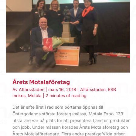
Årets Motalaföretag
Av
Affärsstaden
|
mars 16, 2018
|
Affärsstaden
,
ESB
Inrikes
,
Motala
|
2 minutes of reading
Det är elfte året i rad som portarna öppnas till
Östergötlands största företagsmässa, Motala Expo. 133
utställare var på plats för att presentera tjänster, produkter
och jobb. Under mässan korades Årets Motalaföretag och
Årets Motalaföretagare. Flera andra prestigefyllda priser