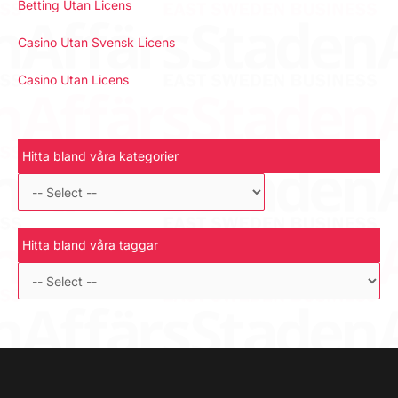
Betting Utan Licens
Casino Utan Svensk Licens
Casino Utan Licens
Hitta bland våra kategorier
Hitta bland våra taggar