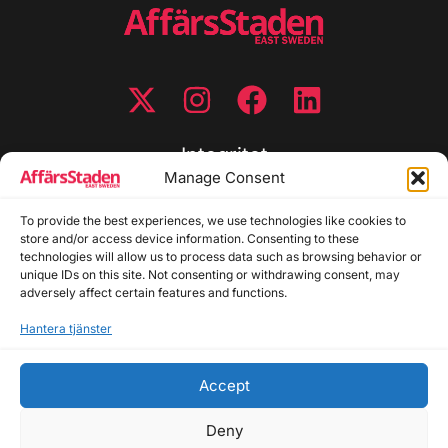
Integritet
Manage Consent
Integritetspolicy
To provide the best experiences, we use technologies like cookies to
Cookiepolicy
store and/or access device information. Consenting to these
Disclaimer
technologies will allow us to process data such as browsing behavior or
Redaktionell policy
unique IDs on this site. Not consenting or withdrawing consent, may
Utgivarinformation
adversely affect certain features and functions.
Hantera tjänster
Kontakta oss
Accept
Allmänna frågor: info@affarsstaden.se | Tipsa
redaktionen: tips@affarsstaden.se | Annonsera:
Deny
annons@affarsstaden.se