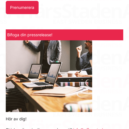
Prenumerera
Bifoga din pressrelease!
Hör av dig!