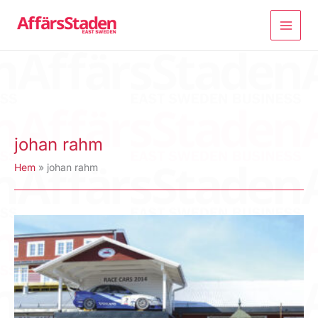
Hoppa
till
innehåll
johan rahm
Hem
johan rahm