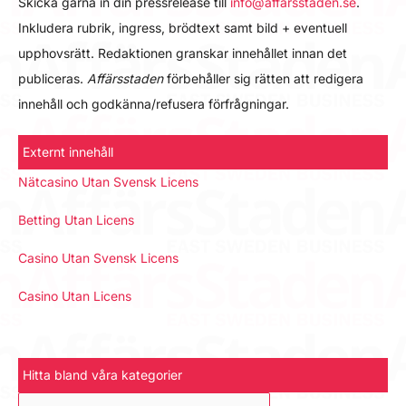
Skicka gärna in din pressrelease till
info@affarsstaden.se
.
Inkludera rubrik, ingress, brödtext samt bild + eventuell
upphovsrätt. Redaktionen granskar innehållet innan det
publiceras.
Affärsstaden
förbehåller sig rätten att redigera
innehåll och godkänna/refusera förfrågningar.
Externt innehåll
Nätcasino Utan Svensk Licens
Betting Utan Licens
Casino Utan Svensk Licens
Casino Utan Licens
Hitta bland våra kategorier