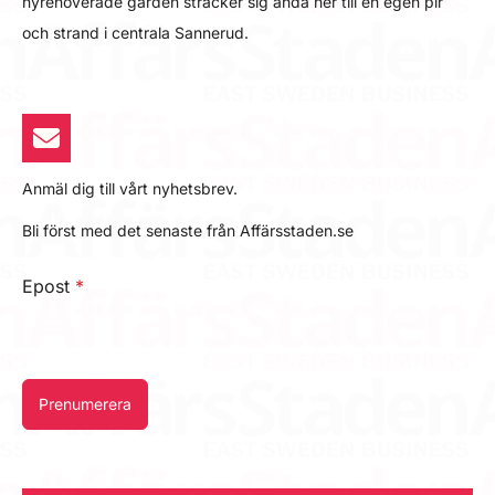
nyrenoverade gården sträcker sig ända ner till en egen pir
och strand i centrala Sannerud.
Anmäl dig till vårt nyhetsbrev.
Bli först med det senaste från Affärsstaden.se
Epost
*
Prenumerera