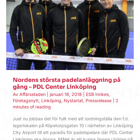
Nordens största padelanläggning på
gång – PDL Center Linköping
Av
Affärsstaden
|
januari 18, 2018
|
ESB Inrikes
,
Företagsnytt
,
Linköping
,
Nystartat
,
Pressrelease
|
2
minutes of reading
Just nu jobbas det för fullt med att iordningställa den f.d.
lagerlokalen på Köpetorpsgatan 10 i närheten av Linköping
City Airport till ett paradis för padelspelare där PDL Center
Linköping ska öppna. Målet är att kunna öppna i början på