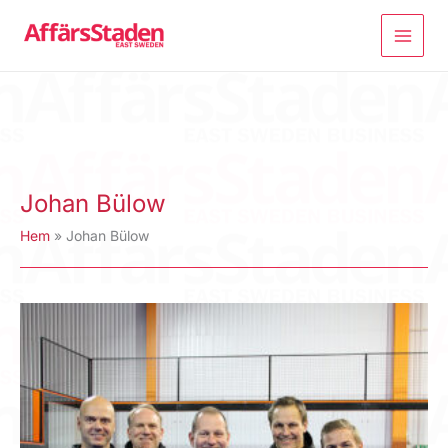
Hoppa
till
innehåll
Johan Bülow
Hem
Johan Bülow