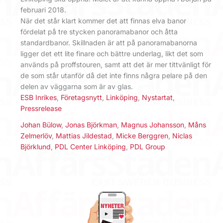
februari 2018.
När det står klart kommer det att finnas elva banor
fördelat på tre stycken panoramabanor och åtta
standardbanor. Skillnaden är att på panoramabanorna
ligger det ett lite finare och bättre underlag, likt det som
används på proffstouren, samt att det är mer tittvänligt för
de som står utanför då det inte finns några pelare på den
delen av väggarna som är av glas.
ESB Inrikes
,
Företagsnytt
,
Linköping
,
Nystartat
,
Pressrelease
Johan Bülow
,
Jonas Björkman
,
Magnus Johansson
,
Måns
Zelmerlöv
,
Mattias Jildestad
,
Micke Berggren
,
Niclas
Björklund
,
PDL Center Linköping
,
PDL Group