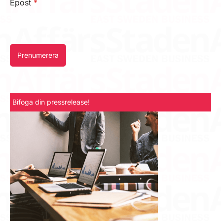
Epost
*
Prenumerera
Bifoga din pressrelease!