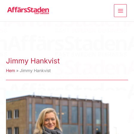
Hoppa
till
innehåll
Jimmy Hankvist
Hem
Jimmy Hankvist