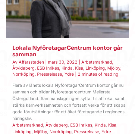
Lokala NyföretagarCentrum kontor går
samman
Av
Affärsstaden
|
mars 30, 2022
|
Arbetsmarknad
,
Åtvidaberg
,
ESB Inrikes
,
Kinda
,
Kisa
,
Linköping
,
Mjölby
,
Norrköping
,
Pressrelease
,
Ydre
|
2 minutes of reading
Flera av länets lokala NyföretagarCentrum kontor går nu
samman och bildar Nyföretagarcentrum Mellersta
Östergötland. Sammanslagningen syftar till att öka, samt
stärka kärnverksamheten och fortsatt verka för att skapa
goda förutsättningar för ett ökat företagande i regionens
näringsliv.
Arbetsmarknad
,
Åtvidaberg
,
ESB Inrikes
,
Kinda
,
Kisa
,
Linköping
,
Mjölby
,
Norrköping
,
Pressrelease
,
Ydre