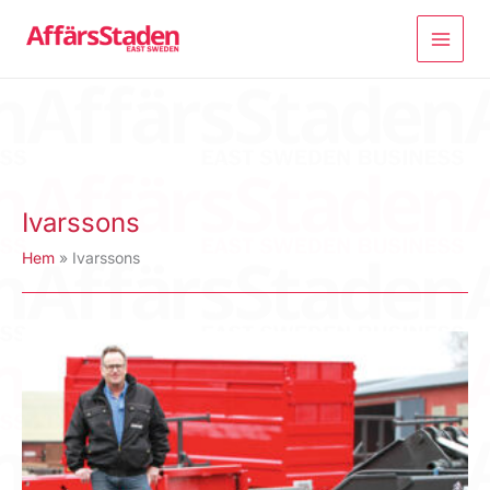
Hoppa
till
innehåll
Ivarssons
Hem
Ivarssons