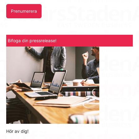
Prenumerera
Bifoga din pressrelease!
Hör av dig!