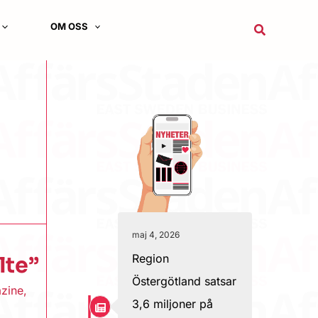
OM OSS
Sök
maj 4, 2026
Region
lte”
Östergötland satsar
zine
,
3,6 miljoner på