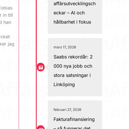
affärsutvecklingsch
Tobias
eckar – AI och
n till
hållbarhet i fokus
ud han
ycket
ker jag
mars 17, 2026
Saabs rekordår: 2
000 nya jobb och
stora satsningar i
Linköping
februari 27, 2026
Fakturafinansiering
– så fungerar det