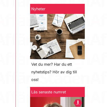
Nyheter
Vet du mer? Har du ett
nyhetstips? Hör av dig till
oss!
Läs senaste numret