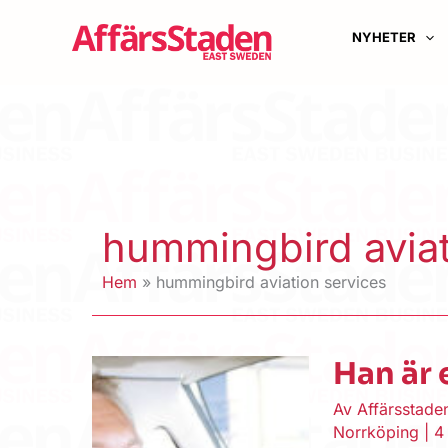
Hoppa
till
NYHETER
innehåll
hummingbird aviat
Hem
hummingbird aviation services
Han är 
Av
Affärsstad
Norrköping
|
4