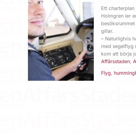
Ett charterpla
Holmgren ler en
besöksrummet p
gillar.
– Naturligtvis 
med segelflyg 
kom att börja 
Affärsstaden
,
A
Flyg
,
hummingb