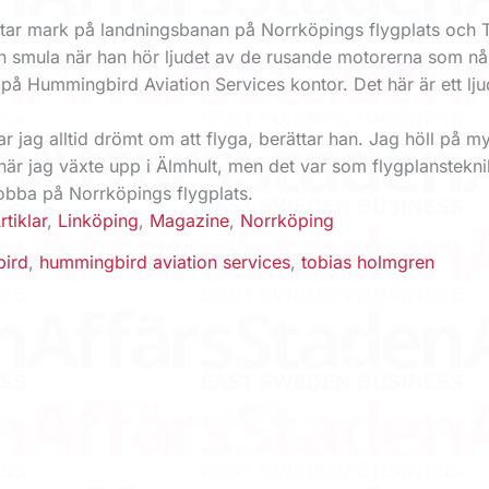
n tar mark på landningsbanan på Norrköpings flygplats och 
 smula när han hör ljudet av de rusande motorerna som når i
å Hummingbird Aviation Services kontor. Det här är ett lj
har jag alltid drömt om att flyga, berättar han. Jag höll på m
när jag växte upp i Älmhult, men det var som flygplanstekni
jobba på Norrköpings flygplats.
rtiklar
,
Linköping
,
Magazine
,
Norrköping
ird
,
hummingbird aviation services
,
tobias holmgren