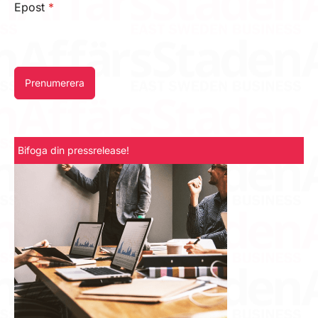
Epost
*
Prenumerera
Bifoga din pressrelease!