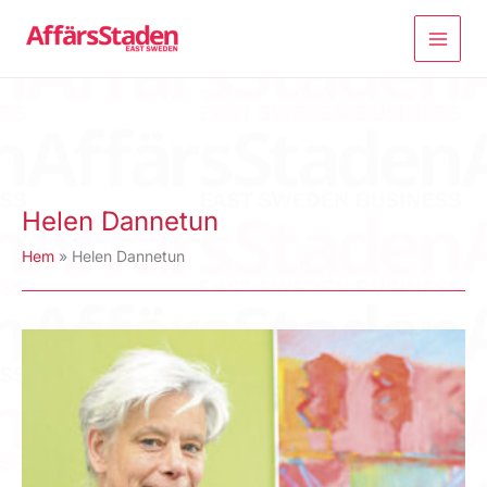
Hoppa
till
innehåll
Helen Dannetun
Hem
Helen Dannetun