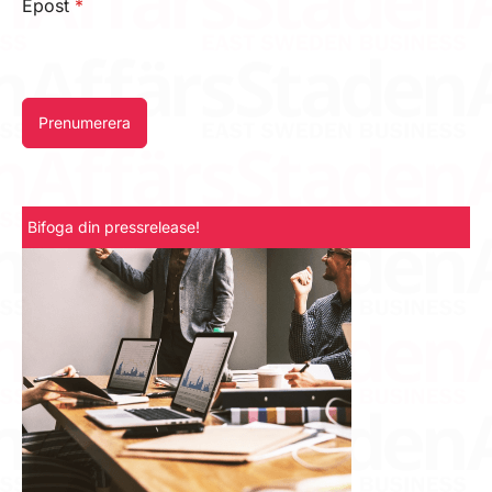
Epost
*
Prenumerera
Bifoga din pressrelease!