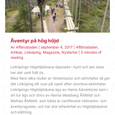
Äventyr på hög höjd
Av
Affärsstaden
|
september 4, 2017
|
Affärsstaden
,
Artiklar
,
Linköping
,
Magazine
,
Nystartat
|
5 minutes of
reading
Linköpings Höghöjdsbana öppnade i April och sen dess
har det varit fullt ös.
Med flera olika nivåer av hinderbanor och aktiviteter så ger
det Linköping ett svar på ropet efter utomhus-aktiviteter.
Linköpings Höghöjdsbana ägs av Hama Adventures som i
sin tur ägs och drivs av Hanna Westberg Åhlfeldt och
Mattias Åhlfeldt. som båda är certifierade vildmarks- och
äventyrsguider, och har stor erfarenhet av höghöjdsbanor
och klättring.