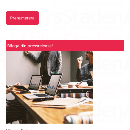
Prenumerera
Bifoga din pressrelease!