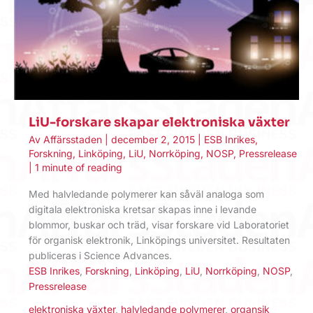
LiU-forskare skapar elektroniska växter
Av
Affärsstaden
|
december 2, 2015
|
ESB Inrikes
,
Forskning
,
Linköping
,
LiU
,
Norrköping
,
NOSP
,
Pressrelease
|
1 minute of reading
Med halvledande polymerer kan såväl analoga som
digitala elektroniska kretsar skapas inne i levande
blommor, buskar och träd, visar forskare vid Laboratoriet
för organisk elektronik, Linköpings universitet. Resultaten
publiceras i Science Advances.
ESB Inrikes
,
Forskning
,
Linköping
,
LiU
,
Norrköping
,
NOSP
,
Pressrelease
elektroniska växter
,
halvledande polymerer
,
organsik