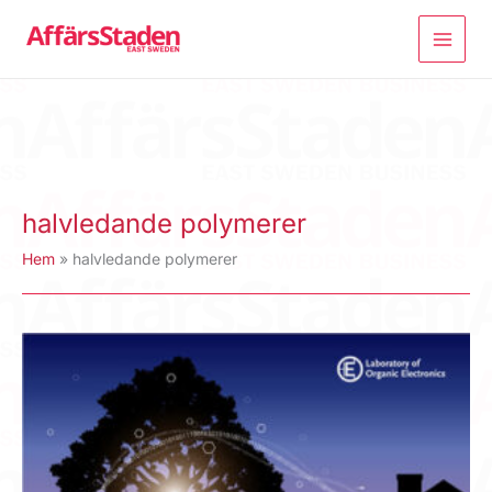
Hoppa
till
innehåll
halvledande polymerer
Hem
halvledande polymerer