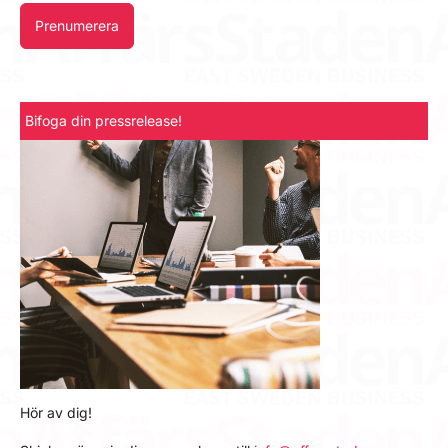
Prenumerera
Bifoga din pressrelease!
Hör av dig!