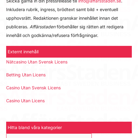
Skicka gärna in din pressrelease till
info@affarsstaden.se
.
Inkludera rubrik, ingress, brödtext samt bild + eventuell
upphovsrätt. Redaktionen granskar innehållet innan det
publiceras.
Affärsstaden
förbehåller sig rätten att redigera
innehåll och godkänna/refusera förfrågningar.
Externt innehåll
Nätcasino Utan Svensk Licens
Betting Utan Licens
Casino Utan Svensk Licens
Casino Utan Licens
Hitta bland våra kategorier