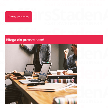
Prenumerera
Bifoga din pressrelease!