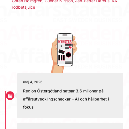
Göran Holmgren
,
Gunnar Nilsson
,
Jan-Peder Daréus
,
RÅ
rödbetsjuice
maj 4, 2026
Region Östergötland satsar 3,6 miljoner på
affärsutvecklingscheckar – AI och hållbarhet i
fokus