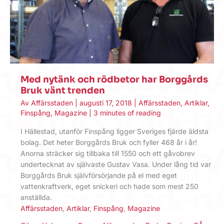
Med nytänk och rödbetor har Borggårds
Bruk vänt trenden
Av
Affärsstaden
|
augusti 17, 2018
|
Affärsstaden
,
Artiklar
,
Finspång
,
Magazine
|
3 minutes of reading
I Hällestad, utanför Finspång ligger Sveriges fjärde äldsta
bolag. Det heter Borggårds Bruk och fyller 468 år i år!
Anorna sträcker sig tillbaka till 1550 och ett gåvobrev
undertecknat av självaste Gustav Vasa. Under lång tid var
Borggårds Bruk självförsörjande på el med eget
vattenkraftverk, eget snickeri och hade som mest 250
anställda.
Affärsstaden
,
Artiklar
,
Finspång
,
Magazine