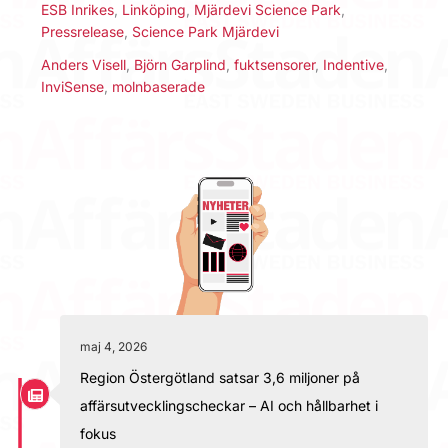
ESB Inrikes
,
Linköping
,
Mjärdevi Science Park
,
Pressrelease
,
Science Park Mjärdevi
Anders Visell
,
Björn Garplind
,
fuktsensorer
,
Indentive
,
InviSense
,
molnbaserade
maj 4, 2026
Region Östergötland satsar 3,6 miljoner på
affärsutvecklingscheckar – AI och hållbarhet i
fokus