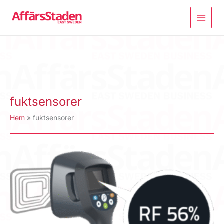
Hoppa
till
innehåll
fuktsensorer
Hem
fuktsensorer