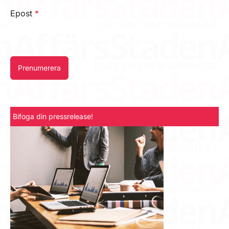
Epost
*
Prenumerera
Bifoga din pressrelease!