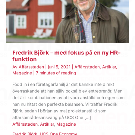
Fredrik Björk – med fokus på en ny HR-
funktion
Av
Affärsstaden
|
juni 5, 2021
|
Affärsstaden
,
Artiklar
,
Magazine
|
7 minutes of reading
Född in i en företagarfamilj är det kanske inte direkt
överraskande att han själv också blev entreprenör. Men
det är i kombinationen av att vara anställd och egen som
han nu hittat den perfekta balansen. Vi träffar Fredrik
Björk, sedan i början av maj projektanställd som
affärsområdesansvarig på UCS One […]
Affärsstaden
,
Artiklar
,
Magazine
Fredrik Björk
,
UCS One Economy