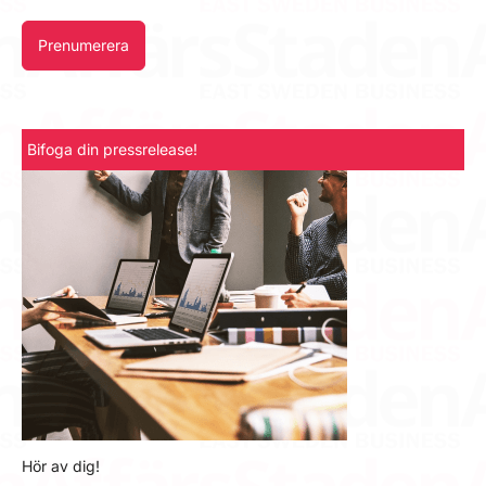
Prenumerera
Bifoga din pressrelease!
Hör av dig!