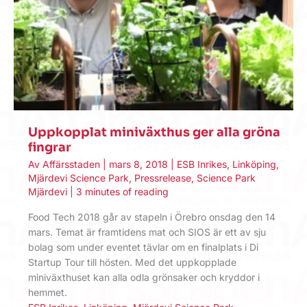
Uppkopplat miniväxthus ger alla gröna
fingrar
Av
Affärsstaden
|
mars 8, 2018
|
ESB Inrikes
,
Linköping
,
Mjärdevi Science Park
,
Pressrelease
,
Science Park
Mjärdevi
|
3 minutes of reading
Food Tech 2018 går av stapeln i Örebro onsdag den 14
mars. Temat är framtidens mat och SIOS är ett av sju
bolag som under eventet tävlar om en finalplats i Di
Startup Tour till hösten. Med det uppkopplade
miniväxthuset kan alla odla grönsaker och kryddor i
hemmet.