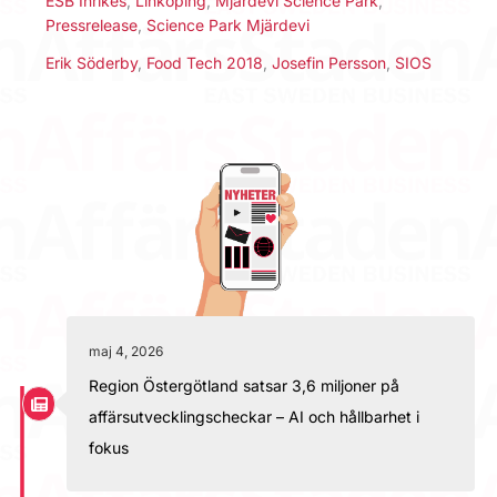
ESB Inrikes
,
Linköping
,
Mjärdevi Science Park
,
Pressrelease
,
Science Park Mjärdevi
Erik Söderby
,
Food Tech 2018
,
Josefin Persson
,
SIOS
maj 4, 2026
Region Östergötland satsar 3,6 miljoner på
affärsutvecklingscheckar – AI och hållbarhet i
fokus