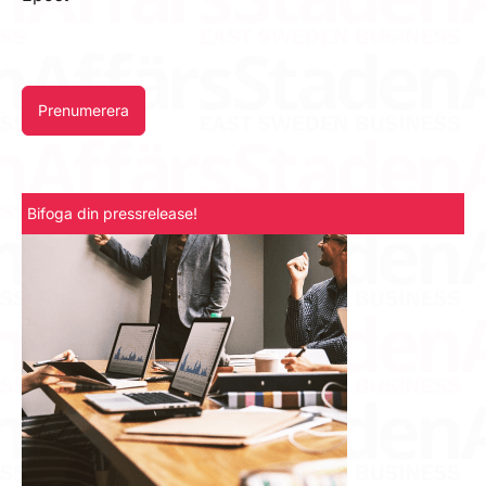
Prenumerera
Bifoga din pressrelease!