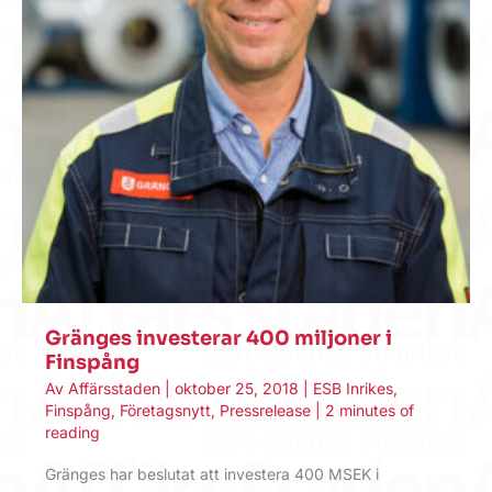
Gränges investerar 400 miljoner i
Finspång
Av
Affärsstaden
|
oktober 25, 2018
|
ESB Inrikes
,
Finspång
,
Företagsnytt
,
Pressrelease
|
2 minutes of
reading
Gränges har beslutat att investera 400 MSEK i