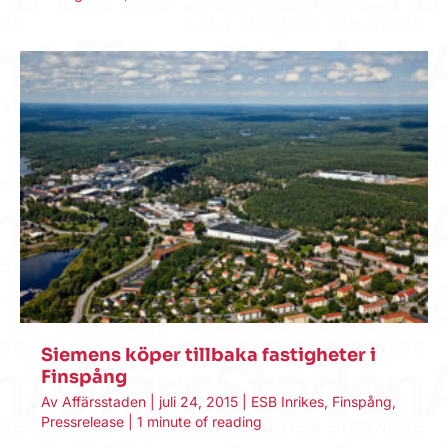
Siemens köper tillbaka fastigheter i
Finspång
Av
Affärsstaden
|
juli 24, 2015
|
ESB Inrikes
,
Finspång
,
Pressrelease
|
1 minute of reading