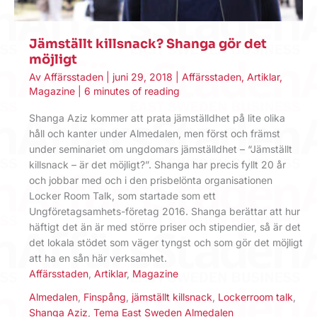
Jämställt killsnack? Shanga gör det
möjligt
Av
Affärsstaden
|
juni 29, 2018
|
Affärsstaden
,
Artiklar
,
Magazine
|
6 minutes of reading
Shanga Aziz kommer att prata jämställdhet på lite olika
håll och kanter under Almedalen, men först och främst
under seminariet om ungdomars jämställdhet – “Jämställt
killsnack – är det möjligt?”. Shanga har precis fyllt 20 år
och jobbar med och i den prisbelönta organisationen
Locker Room Talk, som startade som ett
Ungföretagsamhets-företag 2016. Shanga berättar att hur
häftigt det än är med större priser och stipendier, så är det
det lokala stödet som väger tyngst och som gör det möjligt
att ha en sån här verksamhet.
Affärsstaden
,
Artiklar
,
Magazine
Almedalen
,
Finspång
,
jämställt killsnack
,
Lockerroom talk
,
Shanga Aziz
,
Tema East Sweden Almedalen