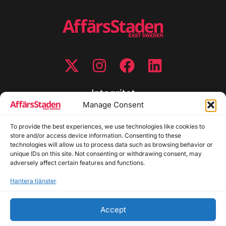
Integritet
Manage Consent
Integritetspolicy
Cookiepolicy
To provide the best experiences, we use technologies like cookies to
store and/or access device information. Consenting to these
Disclaimer
technologies will allow us to process data such as browsing behavior or
Redaktionell policy
unique IDs on this site. Not consenting or withdrawing consent, may
Utgivarinformation
adversely affect certain features and functions.
Hantera tjänster
Kontakta oss
Accept
Allmänna frågor: info@affarsstaden.se | Tipsa
redaktionen: tips@affarsstaden.se | Annonsera: