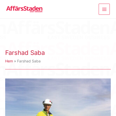
Hoppa
till
innehåll
Farshad Saba
Hem
Farshad Saba