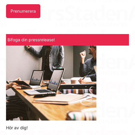
Prenumerera
Bifoga din pressrelease!
Hör av dig!