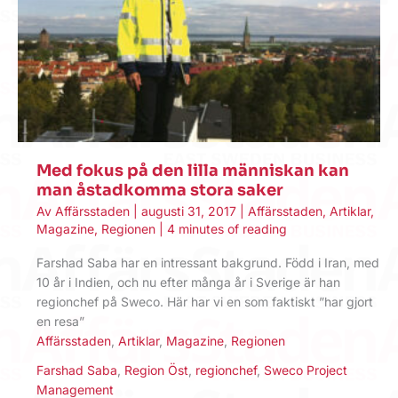
Med fokus på den lilla människan kan
man åstadkomma stora saker
Av
Affärsstaden
|
augusti 31, 2017
|
Affärsstaden
,
Artiklar
,
Magazine
,
Regionen
|
4 minutes of reading
Farshad Saba har en intressant bakgrund. Född i Iran, med
10 år i Indien, och nu efter många år i Sverige är han
regionchef på Sweco. Här har vi en som faktiskt ”har gjort
en resa”
Affärsstaden
,
Artiklar
,
Magazine
,
Regionen
Farshad Saba
,
Region Öst
,
regionchef
,
Sweco Project
Management