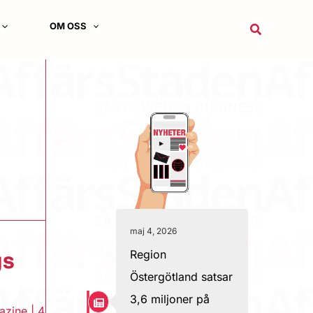
OM OSS
Sök
maj 4, 2026
Region
gs
Östergötland satsar
3,6 miljoner på
azine
|
4