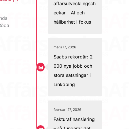
affärsutvecklingsch
eckar – AI och
ända
hållbarhet i fokus
 Röda
mars 17, 2026
Saabs rekordår: 2
000 nya jobb och
stora satsningar i
Linköping
februari 27, 2026
Fakturafinansiering
– så fungerar det