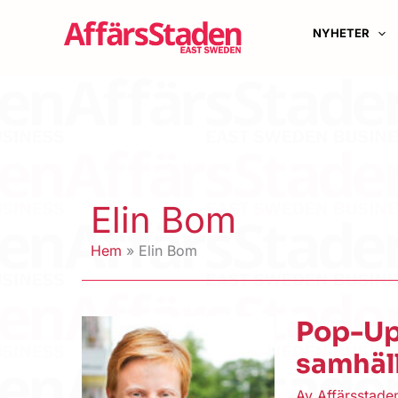
Hoppa
till
NYHETER
innehåll
Elin Bom
Hem
Elin Bom
Pop-Up 
samhäl
Av
Affärsstad