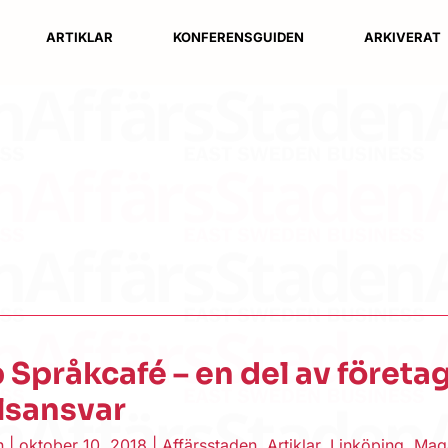
ARTIKLAR
KONFERENSGUIDEN
ARKIVERAT
Språkcafé – en del av företa
lsansvar
en
|
oktober 10, 2018
|
Affärsstaden
,
Artiklar
,
Linköping
,
Mag