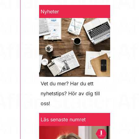
Nyheter
Vet du mer? Har du ett
nyhetstips? Hör av dig till
oss!
Läs senaste numret