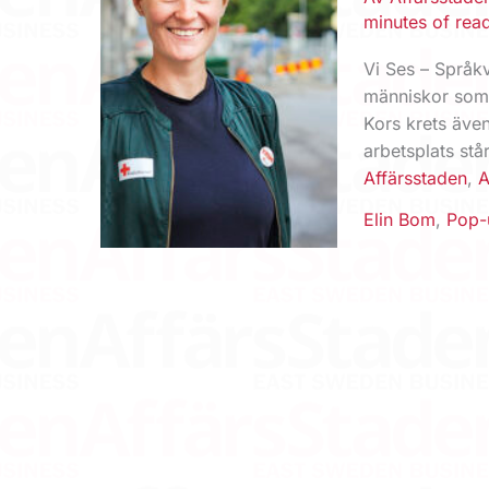
minutes of rea
Vi Ses – Språkv
människor som 
Kors krets äve
arbetsplats stå
Affärsstaden
,
A
Elin Bom
,
Pop-