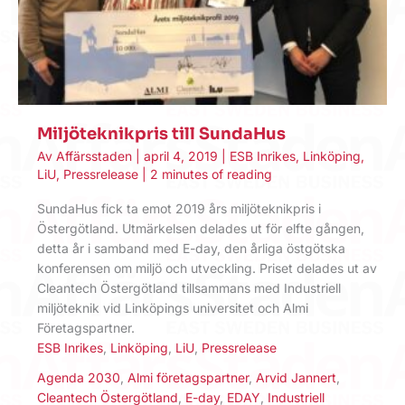
Miljöteknikpris till SundaHus
Av
Affärsstaden
|
april 4, 2019
|
ESB Inrikes
,
Linköping
,
LiU
,
Pressrelease
|
2 minutes of reading
SundaHus fick ta emot 2019 års miljöteknikpris i
Östergötland. Utmärkelsen delades ut för elfte gången,
detta år i samband med E-day, den årliga östgötska
konferensen om miljö och utveckling. Priset delades ut av
Cleantech Östergötland tillsammans med Industriell
miljöteknik vid Linköpings universitet och Almi
Företagspartner.
ESB Inrikes
,
Linköping
,
LiU
,
Pressrelease
Agenda 2030
,
Almi företagspartner
,
Arvid Jannert
,
Cleantech Östergötland
,
E-day
,
EDAY
,
Industriell