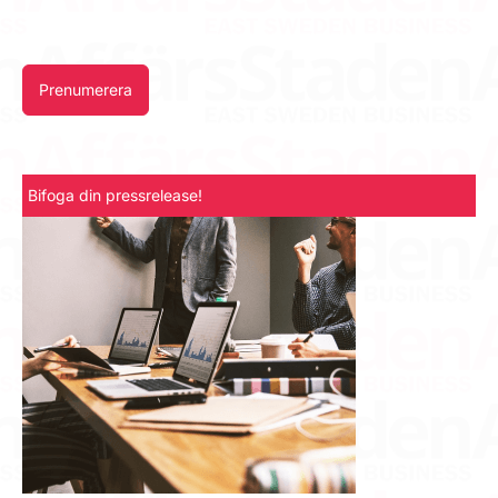
Prenumerera
Bifoga din pressrelease!