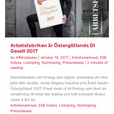
Arbetsfabriken är Östergötlands Di
Gasell 2017
Av
Affärsstaden
|
oktober 19, 2017
|
Arbetsmarknad
,
ESB
Inrikes
,
Linköping
,
Norrköping
,
Pressrelease
|
2 minutes of
reading
Arbetsfabriken, ett företag som hjälper arbetslösa att hitta
jobb eller studier, vinner Dagens Industris pris Årets Gasell i
Östergötland 2017. Priset delas ut till företag som ökat sin
omsättning till minst det dubbla och haft konstant tillväxt
under 4 års tid.
Arbetsmarknad
,
ESB Inrikes
,
Linköping
,
Norrköping
,
Pressrelease