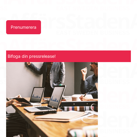
Prenumerera
Bifoga din pressrelease!