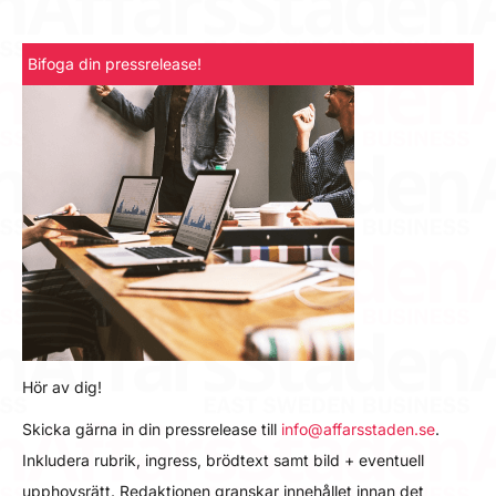
Bifoga din pressrelease!
Hör av dig!
Skicka gärna in din pressrelease till
info@affarsstaden.se
.
Inkludera rubrik, ingress, brödtext samt bild + eventuell
upphovsrätt. Redaktionen granskar innehållet innan det