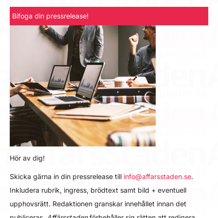
Bifoga din pressrelease!
Hör av dig!
Skicka gärna in din pressrelease till
info@affarsstaden.se
.
Inkludera rubrik, ingress, brödtext samt bild + eventuell
upphovsrätt. Redaktionen granskar innehållet innan det
publiceras.
Affärsstaden
förbehåller sig rätten att redigera