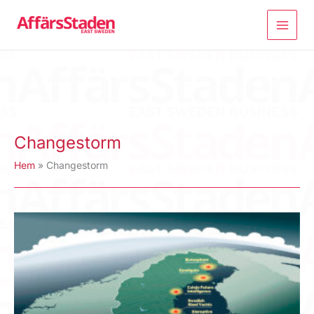
Hoppa
till
innehåll
Changestorm
Hem
Changestorm