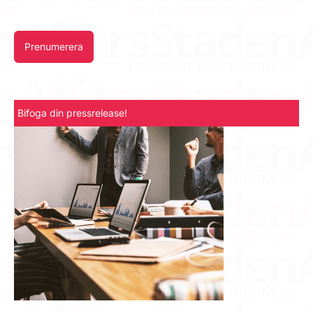
Prenumerera
Bifoga din pressrelease!