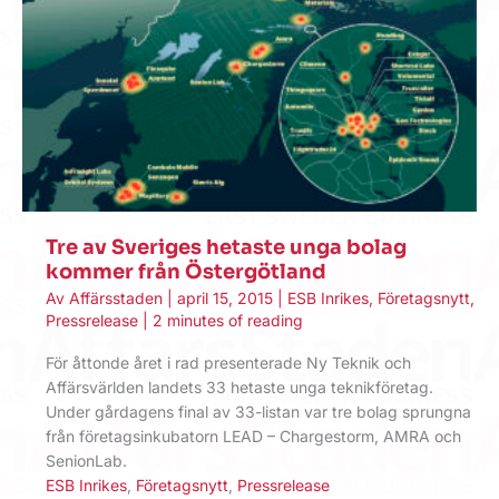
Tre av Sveriges hetaste unga bolag
kommer från Östergötland
Av
Affärsstaden
|
april 15, 2015
|
ESB Inrikes
,
Företagsnytt
,
Pressrelease
|
2 minutes of reading
För åttonde året i rad presenterade Ny Teknik och
Affärsvärlden landets 33 hetaste unga teknikföretag.
Under gårdagens final av 33-listan var tre bolag sprungna
från företagsinkubatorn LEAD – Chargestorm, AMRA och
SenionLab.
ESB Inrikes
,
Företagsnytt
,
Pressrelease