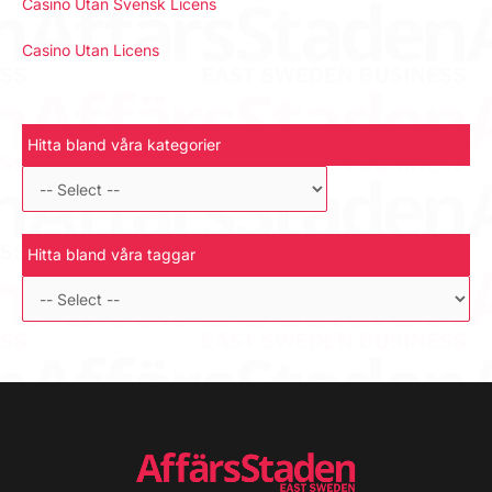
Casino Utan Svensk Licens
Casino Utan Licens
Hitta bland våra kategorier
Hitta bland våra taggar