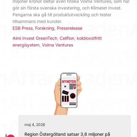
miljoner kronor deltar även finska Voima Ventures, som här
gör sin första svenska investering, och Klimatet Invest.
Pengarna ska gå till produktutveckling och tester
tillsammans med kunder.
ESB Press
,
Forskning
,
Pressrelease
Almi Invest GreenTech
,
Cellfion
,
koldioxidfritt
energisystem
,
Voima Ventures
maj 4, 2026
Region Östergötland satsar 3,6 miljoner på