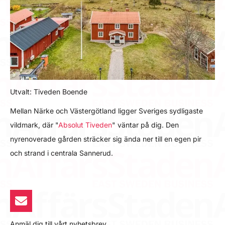
Utvalt: Tiveden Boende
Mellan Närke och Västergötland ligger Sveriges sydligaste
vildmark, där "
Absolut Tiveden
" väntar på dig. Den
nyrenoverade gården sträcker sig ända ner till en egen pir
och strand i centrala Sannerud.
Anmäl dig till vårt nyhetsbrev.