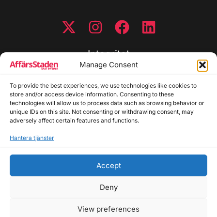
Integritet
Manage Consent
Integritetspolicy
To provide the best experiences, we use technologies like cookies to
Cookiepolicy
store and/or access device information. Consenting to these
Disclaimer
technologies will allow us to process data such as browsing behavior or
Redaktionell policy
unique IDs on this site. Not consenting or withdrawing consent, may
Utgivarinformation
adversely affect certain features and functions.
Hantera tjänster
Kontakta oss
Accept
Allmänna frågor: info@affarsstaden.se | Tipsa
redaktionen: tips@affarsstaden.se | Annonsera:
Deny
annons@affarsstaden.se
View preferences
© 2026 Affärsstaden.se | 2025 Alla rättigheter