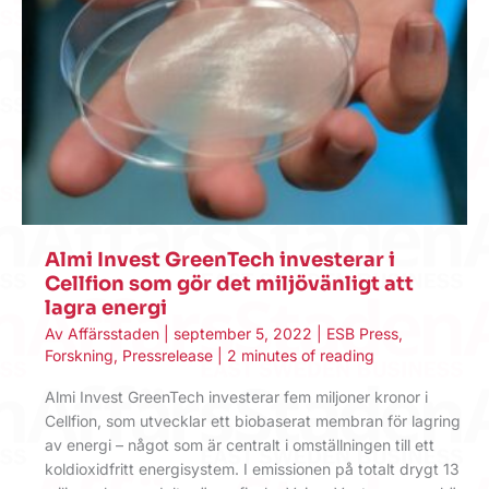
Almi Invest GreenTech investerar i
Cellfion som gör det miljövänligt att
lagra energi
Av
Affärsstaden
|
september 5, 2022
|
ESB Press
,
Forskning
,
Pressrelease
|
2 minutes of reading
Almi Invest GreenTech investerar fem miljoner kronor i
Cellfion, som utvecklar ett biobaserat membran för lagring
av energi – något som är centralt i omställningen till ett
koldioxidfritt energisystem. I emissionen på totalt drygt 13