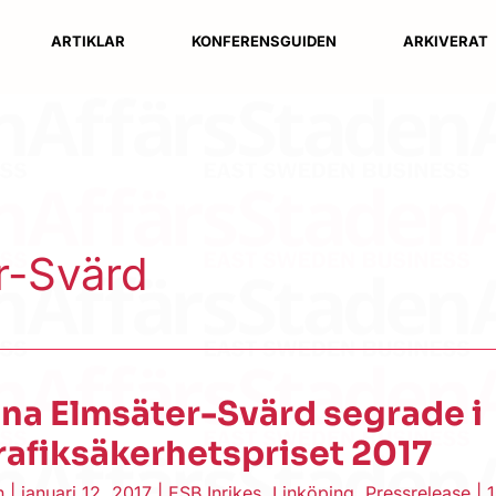
ARTIKLAR
KONFERENSGUIDEN
ARKIVERAT
r-Svärd
na Elmsäter-Svärd segrade i
rafiksäkerhetspriset 2017
en
|
januari 12, 2017
|
ESB Inrikes
,
Linköping
,
Pressrelease
|
1