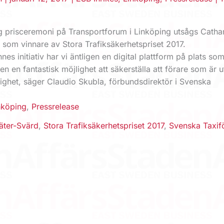
ig prisceremoni på Transportforum i Linköping utsågs Catha
 som vinnare av Stora Trafiksäkerhetspriset 2017.
nes initiativ har vi äntligen en digital plattform på plats so
en en fantastisk möjlighet att säkerställa att förare som är ut
righet, säger Claudio Skubla, förbundsdirektör i Svenska
nköping
,
Pressrelease
äter-Svärd
,
Stora Trafiksäkerhetspriset 2017
,
Svenska Taxif