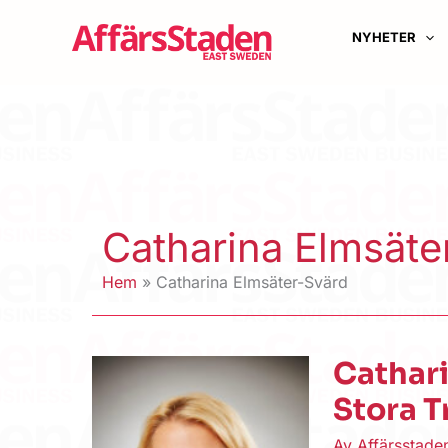
Hoppa
till
NYHETER
innehåll
Catharina Elmsäte
Hem
Catharina Elmsäter-Svärd
Cathari
Stora T
Av
Affärsstad