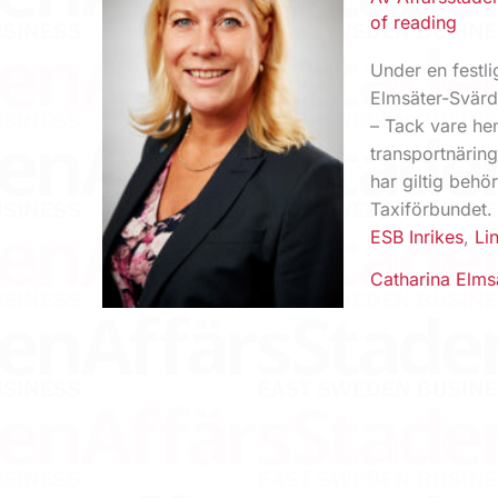
of reading
Under en festl
Elmsäter-Svärd
– Tack vare hen
transportnäring
har giltig behö
Taxiförbundet.
ESB Inrikes
,
Li
Catharina Elms