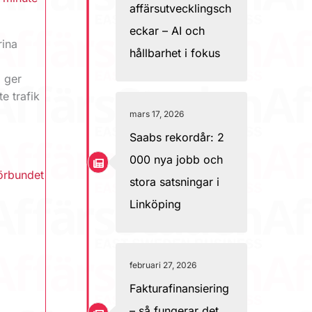
affärsutvecklingsch
eckar – AI och
rina
hållbarhet i fokus
m ger
e trafik
mars 17, 2026
Saabs rekordår: 2
000 nya jobb och
örbundet
stora satsningar i
Linköping
februari 27, 2026
Fakturafinansiering
– så fungerar det