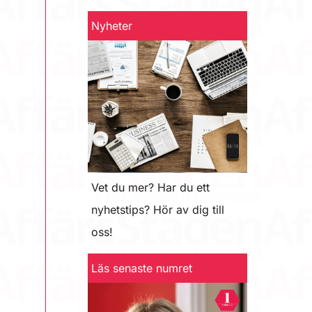
Nyheter
Vet du mer? Har du ett
nyhetstips? Hör av dig till
oss!
Läs senaste numret