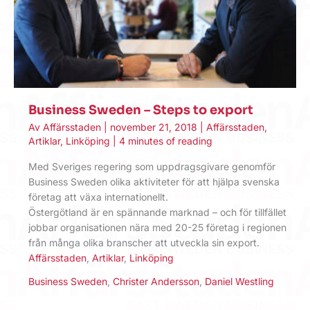
Business Sweden – Steps to export
Av
Affärsstaden
|
november 21, 2018
|
Affärsstaden
,
Artiklar
,
Linköping
|
4 minutes of reading
Med Sveriges regering som uppdragsgivare genomför
Business Sweden olika aktiviteter för att hjälpa svenska
företag att växa internationellt.
Östergötland är en spännande marknad – och för tillfället
jobbar organisationen nära med 20-25 företag i regionen
från många olika branscher att utveckla sin export.
Affärsstaden
,
Artiklar
,
Linköping
Business Sweden
,
Christer Andersson
,
Daniel Westling