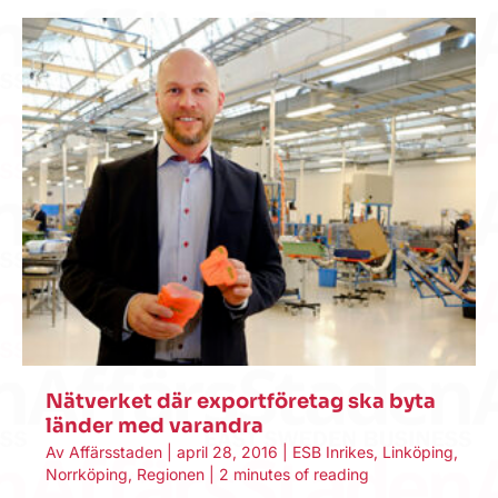
Nätverket där exportföretag ska byta
länder med varandra
Av
Affärsstaden
|
april 28, 2016
|
ESB Inrikes
,
Linköping
,
Norrköping
,
Regionen
|
2 minutes of reading