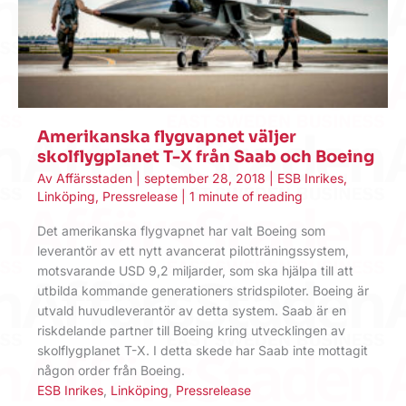
Amerikanska flygvapnet väljer
skolflygplanet T-X från Saab och Boeing
Av
Affärsstaden
|
september 28, 2018
|
ESB Inrikes
,
Linköping
,
Pressrelease
|
1 minute of reading
Det amerikanska flygvapnet har valt Boeing som
leverantör av ett nytt avancerat pilotträningssystem,
motsvarande USD 9,2 miljarder, som ska hjälpa till att
utbilda kommande generationers stridspiloter. Boeing är
utvald huvudleverantör av detta system. Saab är en
riskdelande partner till Boeing kring utvecklingen av
skolflygplanet T-X. I detta skede har Saab inte mottagit
någon order från Boeing.
ESB Inrikes
,
Linköping
,
Pressrelease