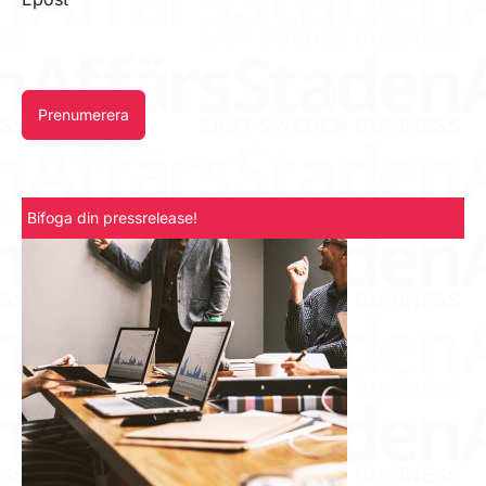
Prenumerera
Bifoga din pressrelease!