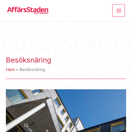
Hoppa
till
innehåll
Besöksnäring
Hem
Besöksnäring