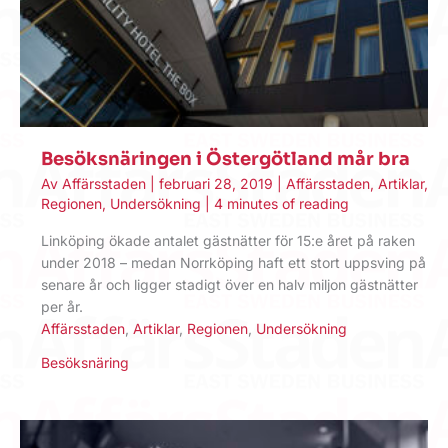
Besöksnäringen i Östergötland mår bra
Av
Affärsstaden
|
februari 28, 2019
|
Affärsstaden
,
Artiklar
,
Regionen
,
Undersökning
|
4 minutes of reading
Linköping ökade antalet gästnätter för 15:e året på raken
under 2018 – medan Norrköping haft ett stort uppsving på
senare år och ligger stadigt över en halv miljon gästnätter
per år.
Affärsstaden
,
Artiklar
,
Regionen
,
Undersökning
Besöksnäring