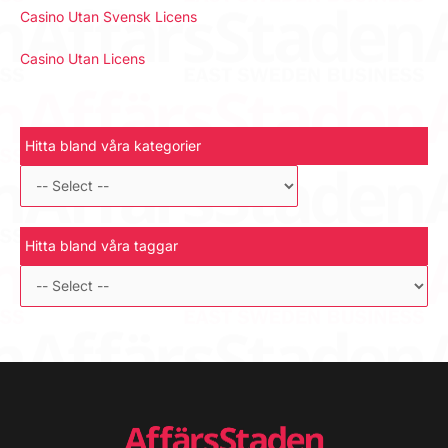
Casino Utan Svensk Licens
Casino Utan Licens
Hitta bland våra kategorier
Hitta bland våra taggar