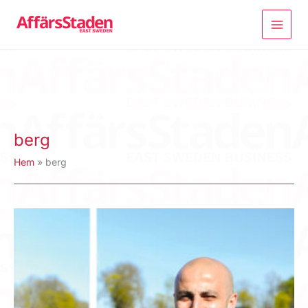
Hoppa
till
innehåll
berg
Hem
berg