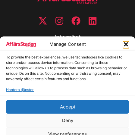
Integritet
Manage Consent
Integritetspolicy
To provide the best experiences, we use technologies like cookies to
Cookiepolicy
store and/or access device information. Consenting to these
Disclaimer
technologies will allow us to process data such as browsing behavior or
Redaktionell policy
unique IDs on this site. Not consenting or withdrawing consent, may
Utgivarinformation
adversely affect certain features and functions.
Hantera tjänster
Kontakta oss
Accept
Allmänna frågor: info@affarsstaden.se | Tipsa
redaktionen: tips@affarsstaden.se | Annonsera:
Deny
annons@affarsstaden.se
View preferences