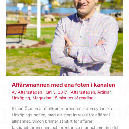
Affärsmannen med ena foten i kanalen
Av
Affärsstaden
|
juni 5, 2017
|
Affärsstaden
,
Artiklar
,
Linköping
,
Magazine
|
5 minutes of reading
Simon Özmen är multi-entreprenören – den syrianska
Linköpings-sonen, med ett stort intresse för affärer i
allmänhet. Simon brinner särskilt för affärer i
fastighetsbranschen och arbetar sig mer och mer in i det