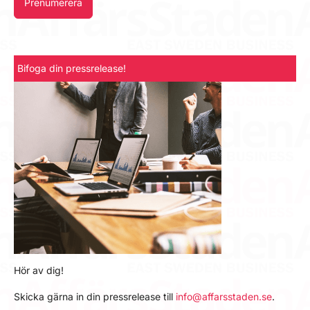
Prenumerera
Bifoga din pressrelease!
Hör av dig!
Skicka gärna in din pressrelease till
info@affarsstaden.se
.