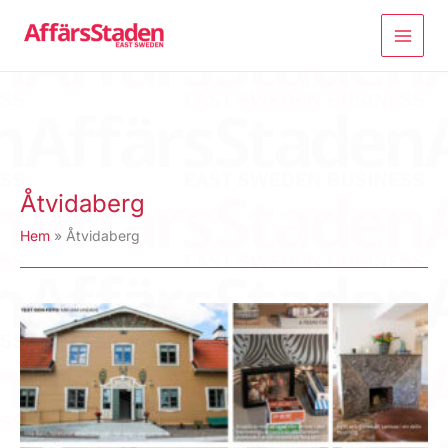
Hoppa
till
innehåll
Åtvidaberg
Hem
Åtvidaberg