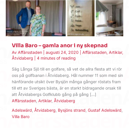
Villa Baro – gamla anor i ny skepnad
Av
Affärsstaden
|
augusti 24, 2020
|
Affärsstaden
,
Artiklar
,
Åtvidaberg
|
4 minutes of reading
Säg Långa Sjö till en golfare, så vet de allra flesta att vi rör
oss på golfbanan i Åtvidaberg. Hål nummer 11 som med sin
hänförande utsikt över Bysjön många gånger röstats fram
till ett av Sveriges bästa, är en starkt bidragande orsak till
att Åtvidabergs Golfklubb gång på gång […]
Affärsstaden
,
Artiklar
,
Åtvidaberg
Adelswärd
,
Åtvidaberg
,
Bysjöns strand
,
Gustaf Adelswärd
,
Villa Baro