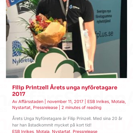
Filip Printzell Årets unga nyföretagare
2017
Av
Affärsstaden
|
november 11, 2017
|
ESB Inrikes
,
Motala
,
Nystartat
,
Pressrelease
|
2 minutes of reading
Årets Unga Nyföretagare är Filip Prinzell. Med sina 20 år
har han åstadkommit mycket på kort tid!
ESB Inrikes
,
Motala
,
Nystartat
,
Pressrelease