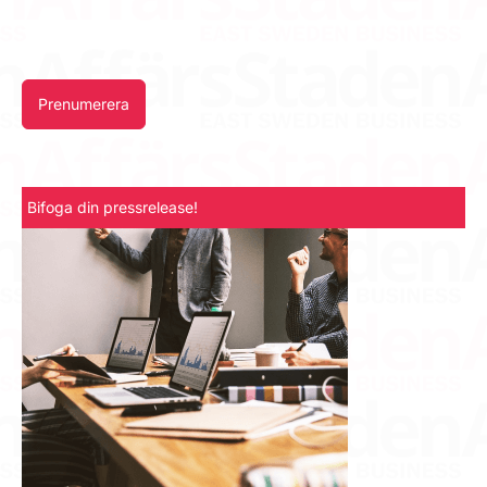
Prenumerera
Bifoga din pressrelease!