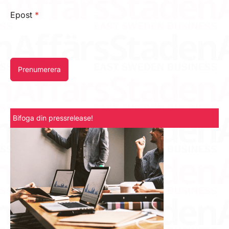
Epost
*
Prenumerera
Bifoga din pressrelease!