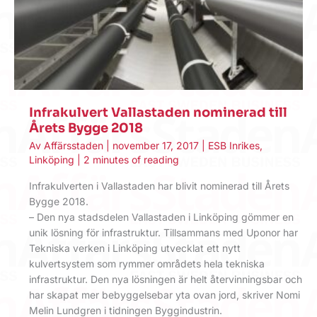
Infrakulvert Vallastaden nominerad till
Årets Bygge 2018
Av
Affärsstaden
|
november 17, 2017
|
ESB Inrikes
,
Linköping
|
2 minutes of reading
Infrakulverten i Vallastaden har blivit nominerad till Årets
Bygge 2018.
– Den nya stadsdelen Vallastaden i Linköping gömmer en
unik lösning för infrastruktur. Tillsammans med Uponor har
Tekniska verken i Linköping utvecklat ett nytt
kulvertsystem som rymmer områdets hela tekniska
infrastruktur. Den nya lösningen är helt återvinningsbar och
har skapat mer bebyggelsebar yta ovan jord, skriver Nomi
Melin Lundgren i tidningen Byggindustrin.