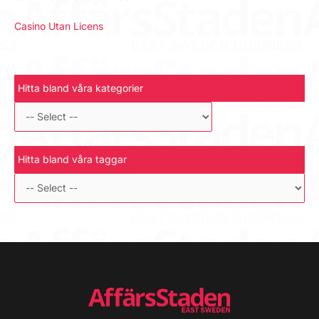
Casino Utan Licens
Hitta bland våra kategorier
Hitta bland våra taggar