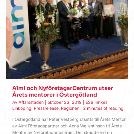
Almi och NyföretagarCentrum utser
Årets mentorer i Östergötland
Av
Affärsstaden
|
oktober 23, 2019
|
ESB Inrikes
,
Linköping
,
Pressrelease
,
Regionen
|
2 minutes of reading
I Östergötland har Peter Vestberg utsetts till Årets Mentor
av Almi Företagspartner och Anna Wallentinson till Årets
Mentor av Nyföretagarcentrum. Det skedde vid en