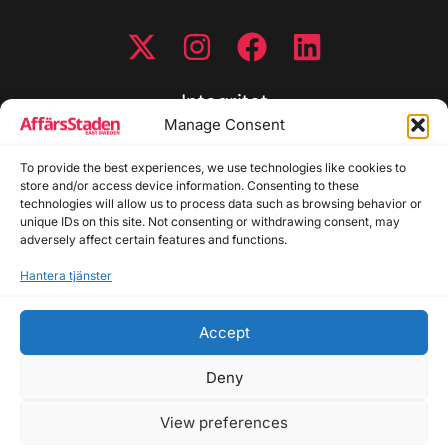
Integritet
Manage Consent
Integritetspolicy
To provide the best experiences, we use technologies like cookies to
Cookiepolicy
store and/or access device information. Consenting to these
Disclaimer
technologies will allow us to process data such as browsing behavior or
Redaktionell policy
unique IDs on this site. Not consenting or withdrawing consent, may
Utgivarinformation
adversely affect certain features and functions.
Hantera tjänster
Kontakta oss
Accept
Allmänna frågor: info@affarsstaden.se | Tipsa
redaktionen: tips@affarsstaden.se | Annonsera:
Deny
annons@affarsstaden.se
View preferences
© 2026 Affärsstaden.se | 2025 Alla rättigheter