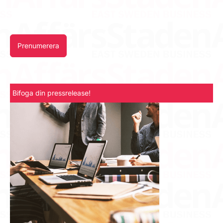
Prenumerera
Bifoga din pressrelease!