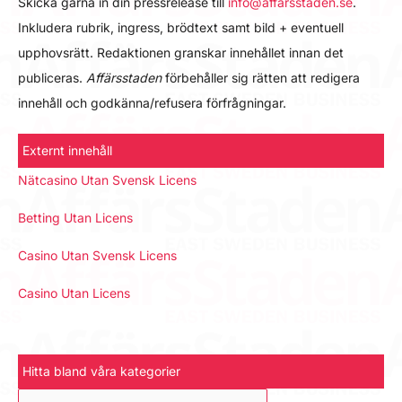
Skicka gärna in din pressrelease till
info@affarsstaden.se
.
Inkludera rubrik, ingress, brödtext samt bild + eventuell
upphovsrätt. Redaktionen granskar innehållet innan det
publiceras.
Affärsstaden
förbehåller sig rätten att redigera
innehåll och godkänna/refusera förfrågningar.
Externt innehåll
Nätcasino Utan Svensk Licens
Betting Utan Licens
Casino Utan Svensk Licens
Casino Utan Licens
Hitta bland våra kategorier