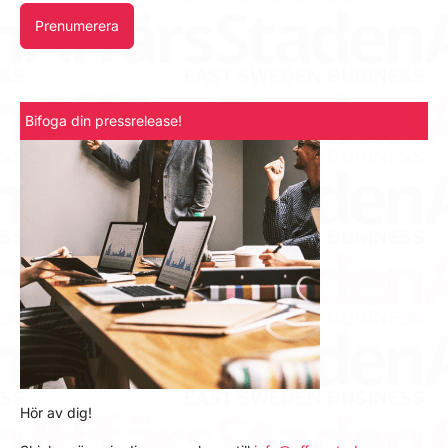
Prenumerera
Bifoga din pressrelease!
Hör av dig!