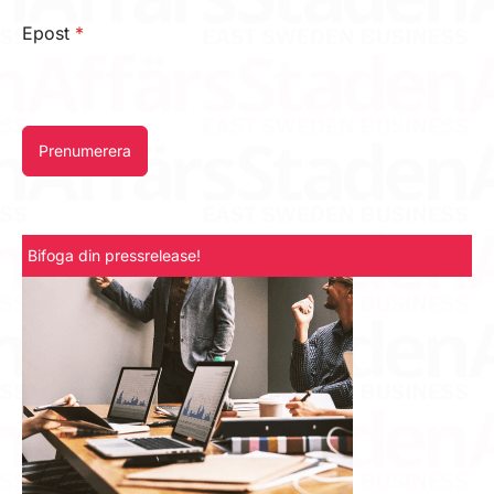
Epost
*
Prenumerera
Bifoga din pressrelease!