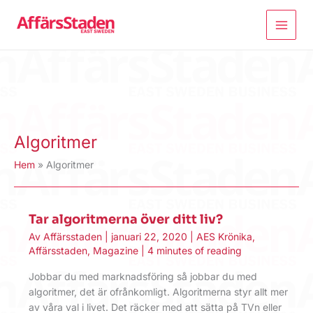
Hoppa
till
innehåll
Algoritmer
Hem
Algoritmer
Tar algoritmerna över ditt liv?
Av
Affärsstaden
|
januari 22, 2020
|
AES Krönika
,
Affärsstaden
,
Magazine
|
4 minutes of reading
Jobbar du med marknadsföring så jobbar du med
algoritmer, det är ofrånkomligt. Algoritmerna styr allt mer
av våra val i livet. Det räcker med att sätta på TVn eller