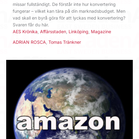
missar fullständigt. De förstår inte hur konvertering
fungerar – vilket kan tära på din marknadsbudget. Men
vad skall en byrå göra för att lyckas med konvertering?
Svaren får du här.
AES Krönika
,
Affärsstaden
,
Linköping
,
Magazine
ADRIAN ROSCA
,
Tomas Tränkner