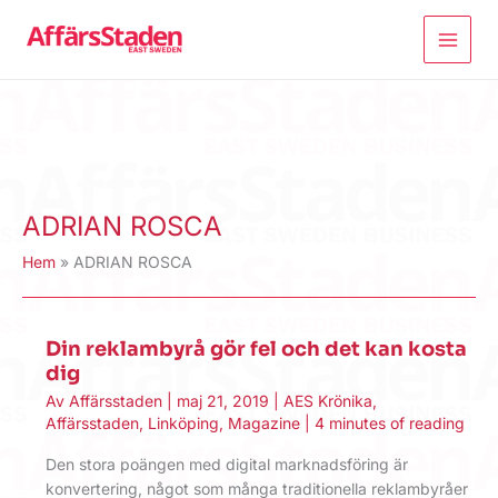
Hoppa
till
innehåll
ADRIAN ROSCA
Hem
ADRIAN ROSCA
Din reklambyrå gör fel och det kan kosta
dig
Av
Affärsstaden
|
maj 21, 2019
|
AES Krönika
,
Affärsstaden
,
Linköping
,
Magazine
|
4 minutes of reading
Den stora poängen med digital marknadsföring är
konvertering, något som många traditionella reklambyråer