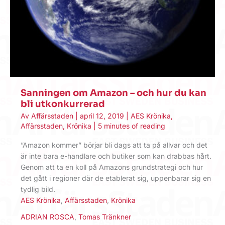
Sanningen om Amazon – och hur du kan
bli utkonkurrerad
Av
Affärsstaden
|
april 12, 2019
|
AES Krönika
,
Affärsstaden
,
Krönika
|
5 minutes of reading
”Amazon kommer” börjar bli dags att ta på allvar och det
är inte bara e-handlare och butiker som kan drabbas hårt.
Genom att ta en koll på Amazons grundstrategi och hur
det gått i regioner där de etablerat sig, uppenbarar sig en
tydlig bild.
AES Krönika
,
Affärsstaden
,
Krönika
ADRIAN ROSCA
,
Tomas Tränkner