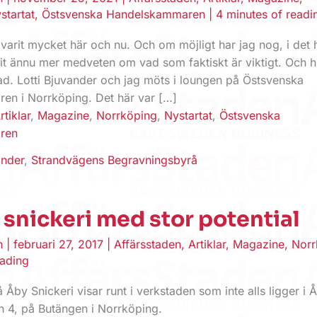
startat
,
Östsvenska Handelskammaren
|
4 minutes of readi
d varit mycket här och nu. Och om möjligt har jag nog, i det 
vit ännu mer medveten om vad som faktiskt är viktigt. Och h
nad. Lotti Bjuvander och jag möts i loungen på Östsvenska
n i Norrköping. Det här var […]
rtiklar
,
Magazine
,
Norrköping
,
Nystartat
,
Östsvenska
ren
ander
,
Strandvägens Begravningsbyrå
et snickeri med stor potential
en
|
februari 27, 2017
|
Affärsstaden
,
Artiklar
,
Magazine
,
Norr
eading
 Åby Snickeri visar runt i verkstaden som inte alls ligger i 
n 4, på Butängen i Norrköping.