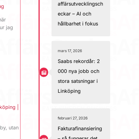
affärsutvecklingsch
ng
eckar – AI och
här
hållbarhet i fokus
ur jag
mars 17, 2026
Saabs rekordår: 2
000 nya jobb och
stora satsningar i
Linköping
köping
|
februari 27, 2026
Åby, utan
Fakturafinansiering
– så fungerar det