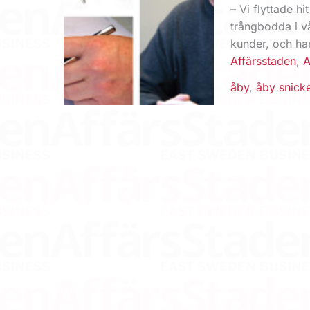
– Vi flyttade h
trångbodda i vår
kunder, och har
Affärsstaden
,
A
åby
,
åby snicke