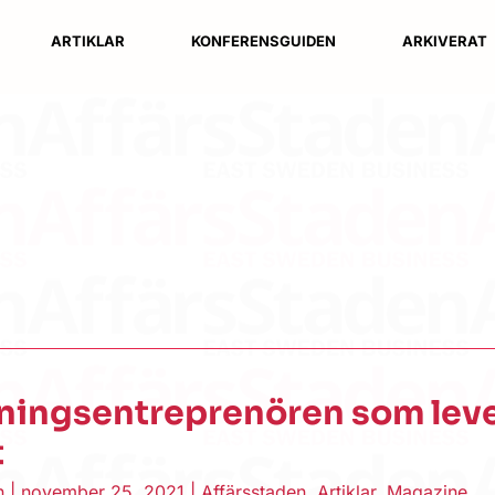
ARTIKLAR
KONFERENSGUIDEN
ARKIVERAT
ningsentreprenören som lev
t
en
|
november 25, 2021
|
Affärsstaden
,
Artiklar
,
Magazine
,