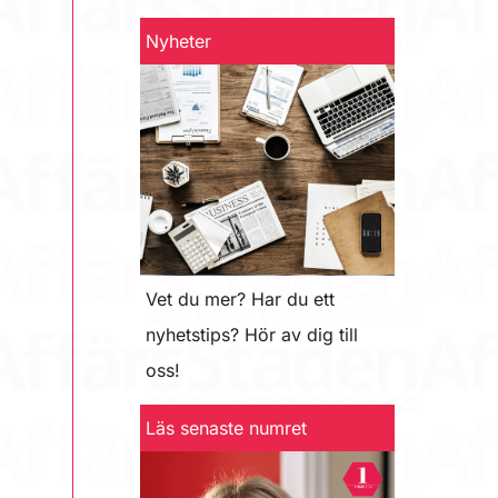
Nyheter
Vet du mer? Har du ett
nyhetstips? Hör av dig till
oss!
Läs senaste numret