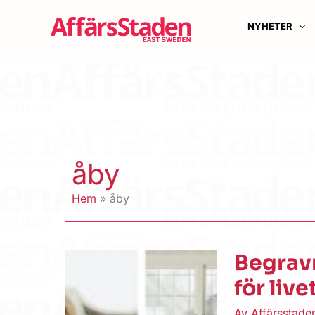
Hoppa
till
NYHETER
innehåll
åby
Hem
åby
Begrav
för live
Av
Affärsstad