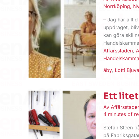
Norrköping
,
Ny
– Jag har allti
uppdraget, bli
kan göra skill
Handelskammare
Affärsstaden
,
A
Handelskamma
åby
,
Lotti Bjuv
Ett lit
Av
Affärsstad
4 minutes of r
Stefan Steén på
på Fabriksgata