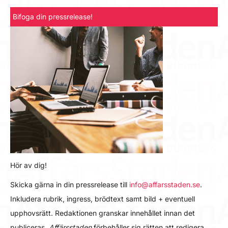
Bifoga din pressrelease!
Hör av dig!
Skicka gärna in din pressrelease till
info@affarsstaden.se
.
Inkludera rubrik, ingress, brödtext samt bild + eventuell
upphovsrätt. Redaktionen granskar innehållet innan det
publiceras.
Affärsstaden
förbehåller sig rätten att redigera