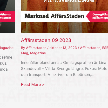
Affärsstaden 09 2023
agazine
By
Affärsstaden
/
oktober 13, 2023
/
Affärsstaden
,
ES
Mag
,
Magazine
osefine
Innehåller bland annat: Omslagsprofilen är Lina
kus.
Skandevall – Vill ta Sverige längre. Fokus: Moto
Linda
och transport. Vi skriver om Bilbörsen,…
Read More »