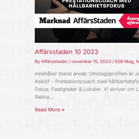
Affärsstaden 10 2023
By
Affärsstaden
/
november 15, 2023
/
ESB Mag
,
M
Innehåller bland annat: Omslagsprofilen är J
Asklöf – Prestationscoach med hållbarhetsfo
Fokus: Fastigheter & Lokaler. Vi skriver om 
Rakka,…
Read More »