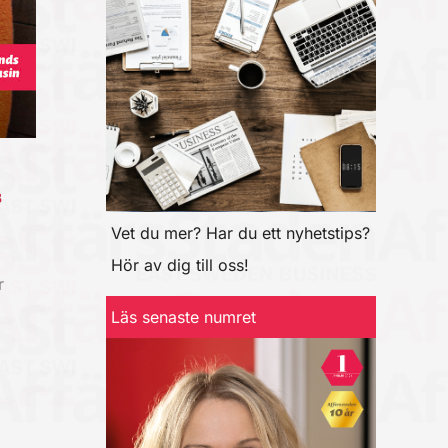
B
Vet du mer? Har du ett nyhetstips?
Hör av dig till oss!
r
Läs senaste numret