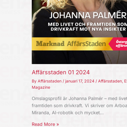
Affärsstaden 01 2024
By
Affärsstaden
/
januari 17, 2024
/
Affärsstaden
,
E
Magazine
Omslagsprofil är Johanna Palmér – med live
framtiden som drivkraft. Vi skriver om Arboa
Miranda, AI-robotik och mycket…
Read More »