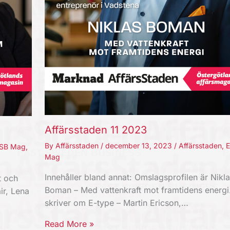
Affärsstaden 11 2023
By
Affärsstaden
/
december 13, 2023
/
Affärsstaden
,
SB Mag
,
Mag
Innehåller bland annat: Omslagsprofilen är Nikla
t och
Boman – Med vattenkraft mot framtidens energi.
ir, Lena
skriver om E-type – Martin Ericson,…
Read More »