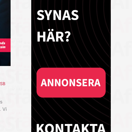
ESB
s
 Vi