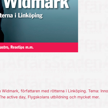
 Widmark, författaren med rötterna i Linköping. Tema: Inn
The active day, Flygskolans utbildning och mycket mer.