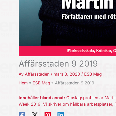
Affärsstaden 9 2019
Av
Affärsstaden
/
mars 3, 2020
/
ESB Mag
Hem
ESB Mag
Affärsstaden 9 2019
Innehåller bland annat:
Omslagsprofilen är Martin
Week 2019. Vi skriver om hållbara arbetsplatser, 