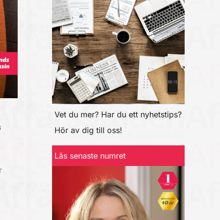
Vet du mer? Har du ett nyhetstips?
B
Hör av dig till oss!
Läs senaste numret
r