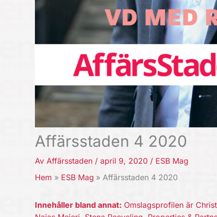
Affärsstaden 4 2020
Av
Affärsstaden
/
april 9, 2020
/
ESB Mag
Hem
ESB Mag
Affärsstaden 4 2020
Innehåller bland annat:
Omslagsprofilen är Chris