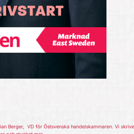
tian Berger, VD för Östsvenska handelskammaren. Vi skriv