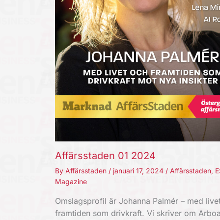
Affärsstaden 01 2024
By
Affärsstaden
/
januari 17, 2024
/
Affärsstaden
,
E
Magazine
Omslagsprofil är Johanna Palmér – med live
framtiden som drivkraft. Vi skriver om Arboa