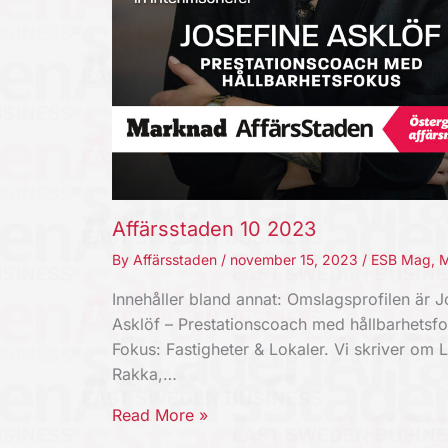
Affärsstaden 10 2023
By
Affärsstaden
/
november 15, 2023
/
ESB Mag
,
M
Innehåller bland annat: Omslagsprofilen är J
Asklöf – Prestationscoach med hållbarhetsfo
Fokus: Fastigheter & Lokaler. Vi skriver om 
Rakka,…
Read More »