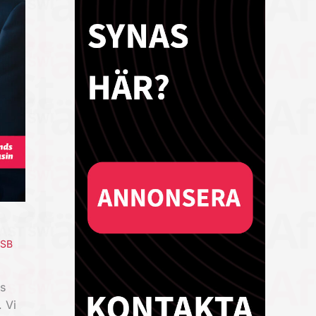
ESB
s
 Vi