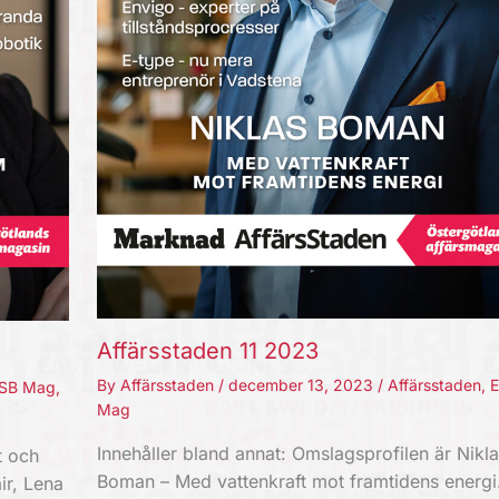
Affärsstaden 11 2023
By
Affärsstaden
/
december 13, 2023
/
Affärsstaden
,
SB Mag
,
Mag
Innehåller bland annat: Omslagsprofilen är Nikla
t och
Boman – Med vattenkraft mot framtidens energi.
ir, Lena