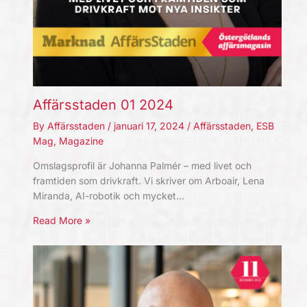
Affärsstaden 01 2024
By
Affärsstaden
/
januari 17, 2024
/
Affärsstaden
,
ESB
Mag
,
Magazine
Omslagsprofil är Johanna Palmér – med livet och
framtiden som drivkraft. Vi skriver om Arboair, Lena
Miranda, AI-robotik och mycket…
Read More »