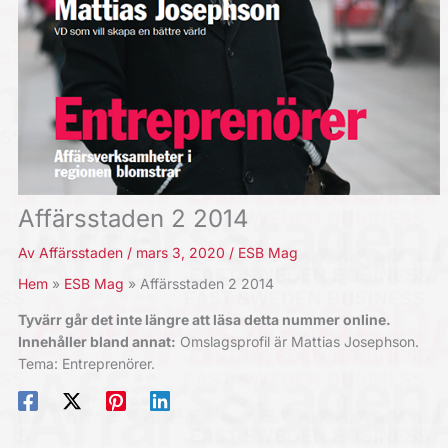
Affärsstaden 2 2014
Av
Affärsstaden
/
mars 3, 2020
/
ESB Mag
Hem
ESB Mag
Affärsstaden 2 2014
Tyvärr går det inte längre att läsa detta nummer online.
Innehåller bland annat:
Omslagsprofil är Mattias Josephson.
Tema: Entreprenörer.