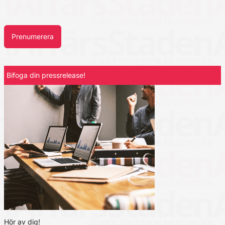
Prenumerera
Bifoga din pressrelease!
Hör av dig!