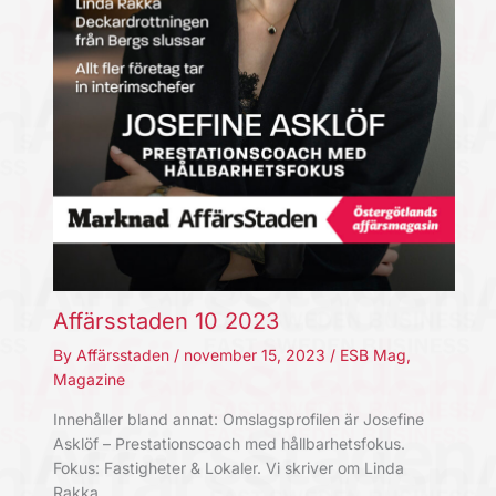
Affärsstaden 10 2023
By
Affärsstaden
/
november 15, 2023
/
ESB Mag
,
Magazine
Innehåller bland annat: Omslagsprofilen är Josefine
Asklöf – Prestationscoach med hållbarhetsfokus.
Fokus: Fastigheter & Lokaler. Vi skriver om Linda
Rakka,…