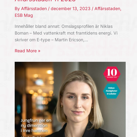
By
Affärsstaden
/
december 13, 2023
/
Affärsstaden
,
ESB Mag
Innehåller bland annat: Omslagsprofilen är Niklas
Boman – Med vattenkraft mot framtidens energi. Vi
skriver om E-type – Martin Ericson,…
Read More »