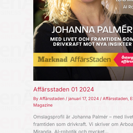
Affärsstaden 01 2024
By
Affärsstaden
/
januari 17, 2024
/
Affärsstaden
,
E
Magazine
Omslagsprofil är Johanna Palmér – med live
framtiden som drivkraft. Vi skriver om Arboa
Miranda, AI-robotik och mycket…