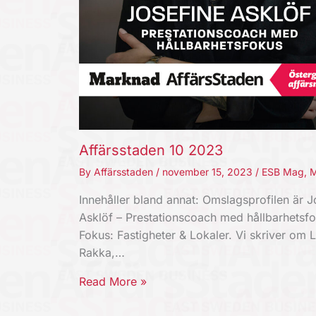
Affärsstaden 10 2023
By
Affärsstaden
/
november 15, 2023
/
ESB Mag
,
M
Innehåller bland annat: Omslagsprofilen är J
Asklöf – Prestationscoach med hållbarhetsfo
Fokus: Fastigheter & Lokaler. Vi skriver om 
Rakka,…
Read More »