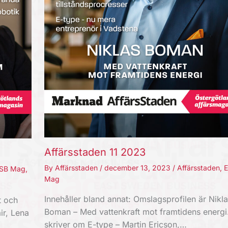
Affärsstaden 11 2023
By
Affärsstaden
/
december 13, 2023
/
Affärsstaden
,
SB Mag
,
Mag
Innehåller bland annat: Omslagsprofilen är Nikla
t och
Boman – Med vattenkraft mot framtidens energi.
ir, Lena
skriver om E-type – Martin Ericson,…