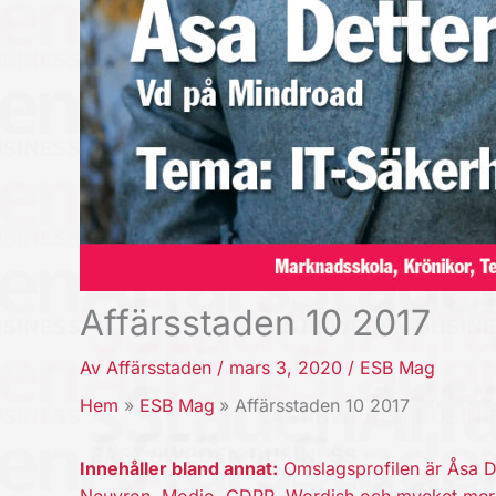
Affärsstaden 10 2017
Av
Affärsstaden
/
mars 3, 2020
/
ESB Mag
Hem
ESB Mag
Affärsstaden 10 2017
Innehåller bland annat:
Omslagsprofilen är Åsa De