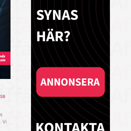
ESB
s
 Vi