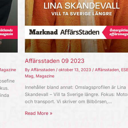
Affärsstaden 09 2023
agazine
By
Affärsstaden
/
oktober 13, 2023
/
Affärsstaden
,
ES
Mag
,
Magazine
osefine
Innehåller bland annat: Omslagsprofilen är Lina
kus.
Skandevall – Vill ta Sverige längre. Fokus: Moto
Linda
och transport. Vi skriver om Bilbörsen,…
Read More »