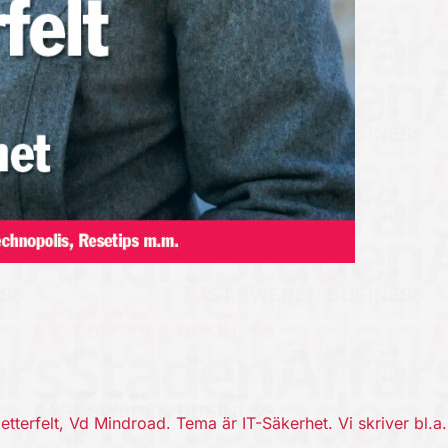
tterfelt, Vd Mindroad. Tema är IT-Säkerhet. Vi skriver bl.a