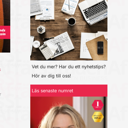
Vet du mer? Har du ett nyhetstips?
B
Hör av dig till oss!
Läs senaste numret
r